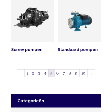
Screw pompen
Standaard pompen
←
1
2
3
4
5
6
7
8
9
10
→
Categorieën