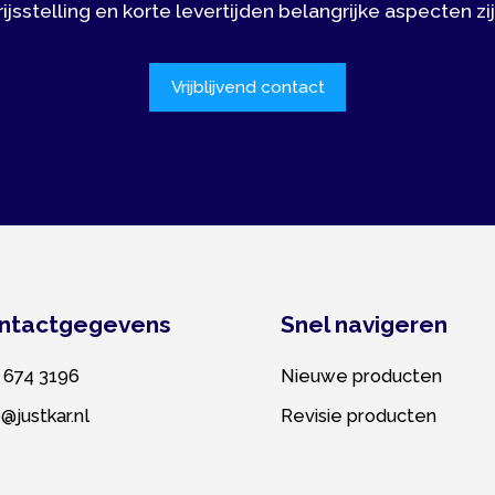
tgegevens
Snel navigeren
3196
Nieuwe producten
ar.nl
Revisie producten
aten maken Rotterdam
|
Privacy policy
|
Cookie policy