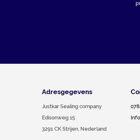
Adresgegevens
Contac
Justkar Sealing company
078 674 
Edisonweg 15
Info@justk
3291 CK Strijen, Nederland
© 2022 Justkar Sealing company B.V. |
Website l