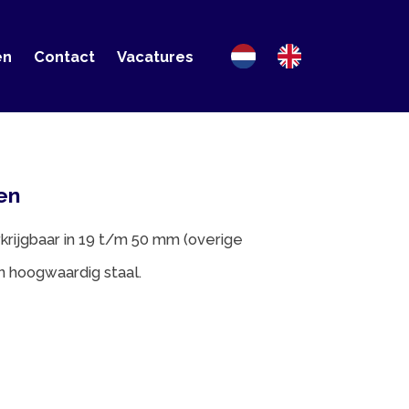
ct
Vacatures
n 19 t/m 50 mm (overige
ig staal.
 078 674 3196 of via