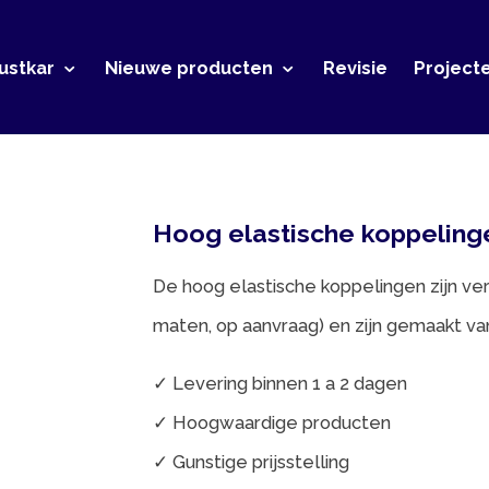
r
Nieuwe producten
Revisie
Projecten
Conta
Hoog elastische koppelingen
De hoog elastische koppelingen zijn verkrijgbaar i
maten, op aanvraag) en zijn gemaakt van hoogwaard
✓ Levering binnen 1 a 2 dagen
✓ Hoogwaardige producten
✓ Gunstige prijsstelling
Voor meer informatie kunt u contact op nemen met: