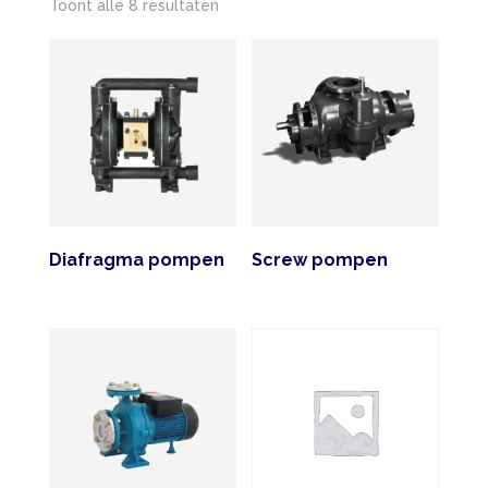
Gesorteerd
Toont alle 8 resultaten
op
nieuwste
Diafragma pompen
Screw pompen