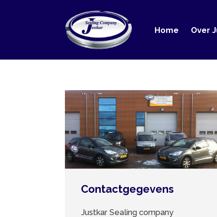
Home
Over Justka
Contactgegevens
Justkar Sealing company
Edisonweg 15