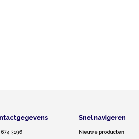
tgegevens
Snel navigeren
3196
Nieuwe producten
ar.nl
Revisie producten
aten maken Rotterdam
|
Privacy policy
|
Cookie policy