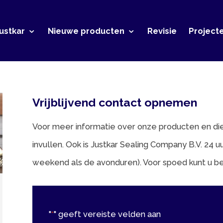
r
Nieuwe producten
Revisie
Projecten
Conta
Vrijblijvend contact opnemen
Voor meer informatie over onze producten en diensten kunt 
invullen. Ook is Justkar Sealing Company B.V. 24 uur per dag b
weekend als de avonduren). Voor spoed kunt u bellen met: 0
"
" geeft vereiste velden aan
*
Volledige naam
*