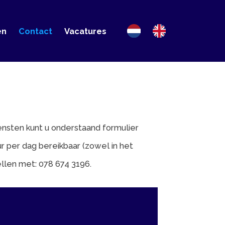
ct
Vacatures
u onderstaand formulier
ereikbaar (zowel in het
78 674 3196.