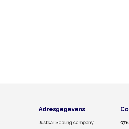
Adresgegevens
Contac
Justkar Sealing company
078 674 
Edisonweg 15
Info@justk
3291 CK Strijen, Nederland
© 2022 Justkar Sealing company B.V. |
Website l