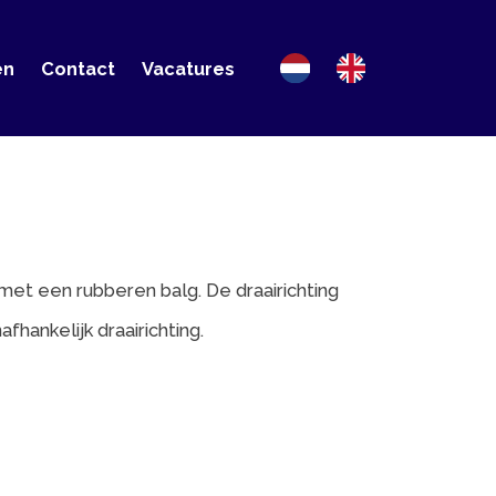
ct
Vacatures
beren balg. De draairichting
raairichting.
 078 674 3196 of via