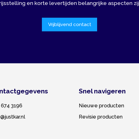
tgegevens
Snel navigeren
3196
Nieuwe producten
ar.nl
Revisie producten
aten maken Rotterdam
|
Privacy policy
|
Cookie policy