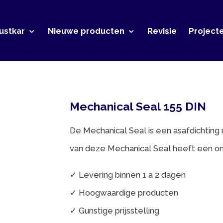
r
Nieuwe producten
Revisie
Projecten
Conta
Mechanical Seal 155 DIN
De Mechanical Seal is een asafdichting met een rub
van deze Mechanical Seal heeft een onafhankelijk d
✓ Levering binnen 1 a 2 dagen
✓ Hoogwaardige producten
✓ Gunstige prijsstelling
Voor meer informatie kunt u contact op nemen met: