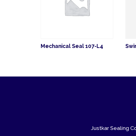
Mechanical Seal 107-L4
Swing Ch
Justkar Sealing Compan
prijsst