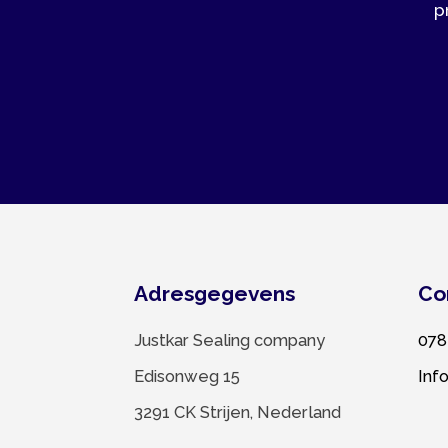
Adresgegevens
Contac
Justkar Sealing company
078 674 
Edisonweg 15
Info@justk
3291 CK Strijen, Nederland
© 2022 Justkar Sealing company B.V. |
Website l