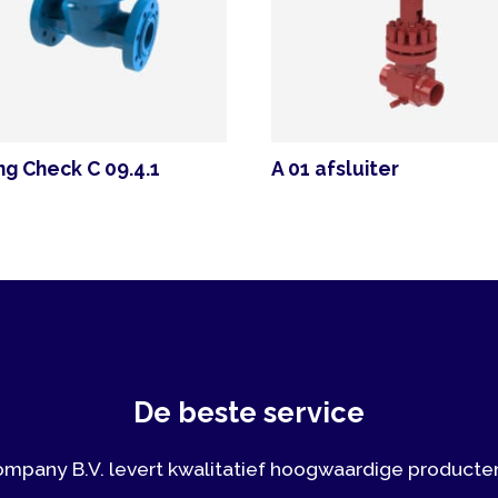
eck C 09.4.1
A 01 afsluiter
E
De beste service
y B.V. levert kwalitatief hoogwaardige producten, waarbij 
elling en korte levertijden belangrijke aspecten zijn.
Vrijblijvend contact