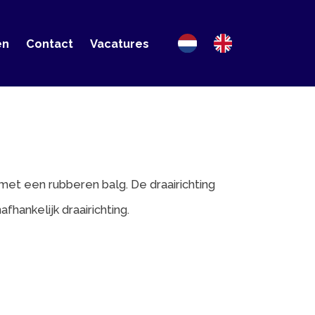
ct
Vacatures
beren balg. De draairichting
raairichting.
 078 674 3196 of via