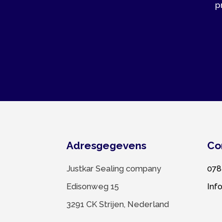
Adresgegevens
Contac
Justkar Sealing company
078 674 
Edisonweg 15
Info@justk
3291 CK Strijen, Nederland
© 2022 Justkar Sealing company B.V. |
Website l