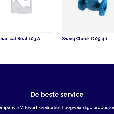
al Seal 103 A
Swing Check C 09.4.1
B
De beste service
y B.V. levert kwalitatief hoogwaardige producten, waarbij 
elling en korte levertijden belangrijke aspecten zijn.
Vrijblijvend contact