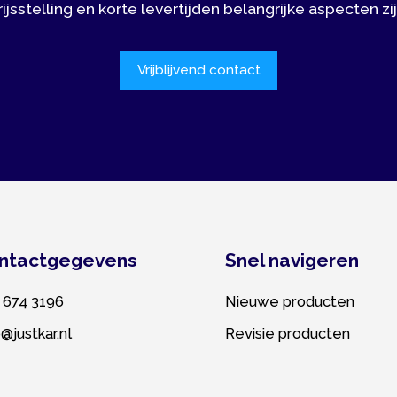
tgegevens
Snel navigeren
3196
Nieuwe producten
ar.nl
Revisie producten
aten maken Rotterdam
|
Privacy policy
|
Cookie policy