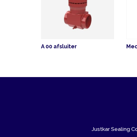
A 00 afsluiter
Mechanic
Justkar Sealing Compan
prijsst