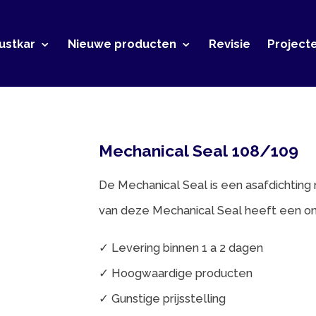
r
Nieuwe producten
Revisie
Projecten
Conta
Mechanical Seal 108/109
De Mechanical Seal is een asafdichting met een rub
van deze Mechanical Seal heeft een onafhankelijk d
✓ Levering binnen 1 a 2 dagen
✓ Hoogwaardige producten
✓ Gunstige prijsstelling
Voor meer informatie kunt u contact op nemen met: